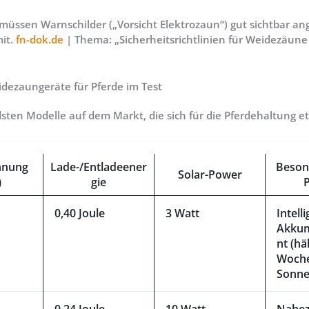
üssen Warnschilder („Vorsicht Elektrozaun“) gut sichtbar ang
mit.
fn-dok.de
| Thema: „Sicherheitsrichtlinien für Weidezäune
idezaungeräte für Pferde im Test
dsten Modelle auf dem Markt, die sich für die Pferdehaltung et
nnung
Lade-/Entladeener
Beson
Solar-Power
)
gie
0,40 Joule
3 Watt
Intell
Akku
nt (hä
Woch
Sonne
0,24 Joule
10 Watt
Nahe