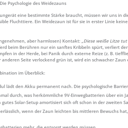
Die Psychologie des Weidezauns
gerät eine bestimmte Stärke braucht, müssen wir uns in die
ble Fluchttiere. Ein Weidezaun ist für sie in erster Linie kein
nangenehmen, aber harmlosen) Kontakt:
„Diese weiße Litze tut
erd beim Berühren nur ein sanftes Kribbeln spürt, verliert de
en in der Herde, bei Panik durch externe Reize (z. B. tieffl
r anderen Seite verlockend grün ist, wird ein schwacher Zaun
bination im Überblick:
l lädt den Akku permanent nach. Die psychologische Barriere
mal durch, was herkömmliche 9V-Einwegbatterien über ein Jah
 gutes Solar-Setup amortisiert sich oft schon in der zweiten Sa
rlässlich, wenn der Zaun leichten bis mittleren Bewuchs hat,
egbatterien mehr, die entsorgt werden müssen.