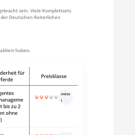
ebracht sein. Viele Komplettsets
 der Deutschen Reiterlichen
abliert haben.
derheit für
Preisklasse
Pferde
igentes
mitte
manageme
l
lt bis zu 2
en ohne
)
zu