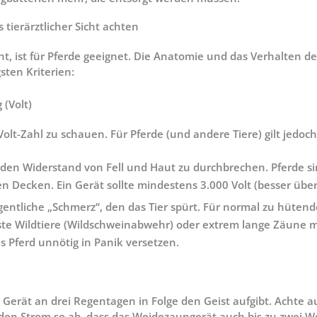
tierärztlicher Sicht achten
ht, ist für Pferde geeignet. Die Anatomie und das Verhalten de
sten Kriterien:
 (Volt)
olt-Zahl zu schauen. Für Pferde (und andere Tiere) gilt jedoch
en Widerstand von Fell und Haut zu durchbrechen. Pferde si
gen Decken. Ein Gerät sollte
mindestens 3.000 Volt (besser über
igentliche „Schmerz“, den das Tier spürt. Für normal zu hüten
buste Wildtiere (Wildschweinabwehr) oder extrem lange Zäune 
s Pferd unnötig in Panik versetzen.
 Gerät an drei Regentagen in Folge den Geist aufgibt. Achte a
 den Strom so ab, dass das Weidezaungerät auch bis zu zwei 