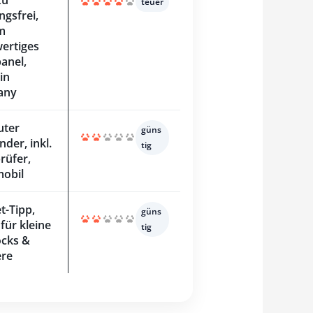
teuer
ngsfrei,
m
ertiges
anel,
in
any
uter
güns
nder, inkl.
tig
rüfer,
mobil
t-Tipp,
güns
für kleine
tig
cks &
ere