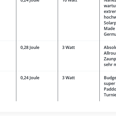
wartu
extre
hochw
Solarp
Made 
Germ
0,28 Joule
3 Watt
Absol
Allrou
Zaunp
sehr 
0,24 Joule
3 Watt
Budge
super 
Paddo
Turni