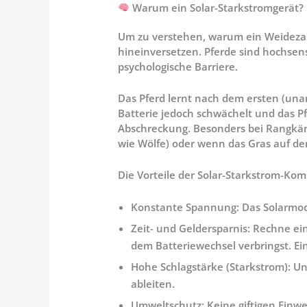
Warum ein Solar-Starkstromgerät? 
Um zu verstehen, warum ein Weidezaun
hineinversetzen. Pferde sind hochsensi
psychologische Barriere
.
Das Pferd lernt nach dem ersten (u
Batterie jedoch schwächelt und das Pf
Abschreckung. Besonders bei Rangkämpf
wie Wölfe) oder wenn das Gras auf de
Die Vorteile der Solar-Starkstrom-Kom
Konstante Spannung:
Das Solarmodu
Zeit- und Geldersparnis:
Rechne ein
dem Batteriewechsel verbringst. Ein
Hohe Schlagstärke (Starkstrom):
Une
ableiten.
Umweltschutz:
Keine giftigen Einw