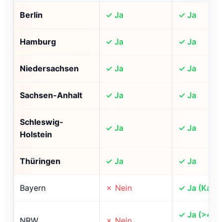
Berlin
✓ Ja
✓ Ja
Hamburg
✓ Ja
✓ Ja
Niedersachsen
✓ Ja
✓ Ja
Sachsen-Anhalt
✓ Ja
✓ Ja
Schleswig-
✓ Ja
✓ Ja
Holstein
Thüringen
✓ Ja
✓ Ja
Bayern
✗ Nein
✓ Ja (Kateg
✓ Ja (>40c
NRW
✗ Nein