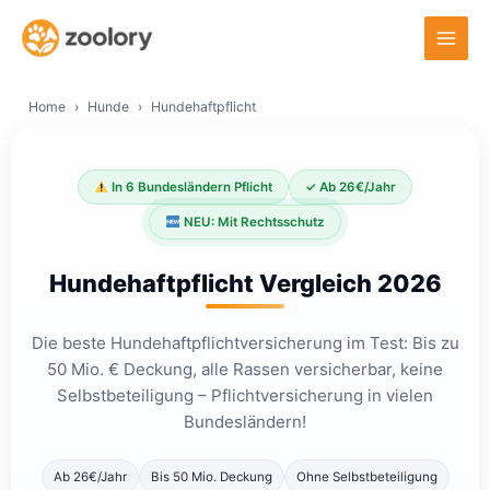
Zum
Inhalt
springen
Home
Hunde
Hundehaftpflicht
In 6 Bundesländern Pflicht
✓ Ab 26€/Jahr
NEU: Mit Rechtsschutz
Hundehaftpflicht Vergleich 2026
Die beste Hundehaftpflichtversicherung im Test: Bis zu
50 Mio. € Deckung, alle Rassen versicherbar, keine
Selbstbeteiligung – Pflichtversicherung in vielen
Bundesländern!
Ab 26€/Jahr
Bis 50 Mio. Deckung
Ohne Selbstbeteiligung