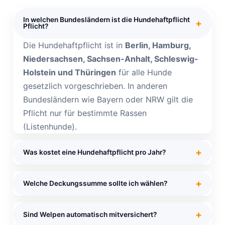
In welchen Bundesländern ist die Hundehaftpflicht
Pflicht?
Die Hundehaftpflicht ist in
Berlin, Hamburg,
Niedersachsen, Sachsen-Anhalt, Schleswig-
Holstein und Thüringen
für alle Hunde
gesetzlich vorgeschrieben. In anderen
Bundesländern wie Bayern oder NRW gilt die
Pflicht nur für bestimmte Rassen
(Listenhunde).
Was kostet eine Hundehaftpflicht pro Jahr?
Eine gute Hundehaftpflicht kostet zwischen
Welche Deckungssumme sollte ich wählen?
26€ und 80€ pro Jahr
– das sind weniger als
7€ pro Monat. Listenhunde zahlen meist mehr
Wir empfehlen mindestens
10 Millionen Euro
,
(80-150€/Jahr). Für diesen geringen Betrag
Sind Welpen automatisch mitversichert?
besser 50 Millionen. Bei Personenschäden mit