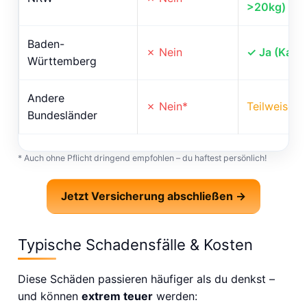
>20kg)
Baden-
✗ Nein
✓ Ja (Kam
Württemberg
Andere
✗ Nein*
Teilweise
Bundesländer
* Auch ohne Pflicht dringend empfohlen – du haftest persönlich!
Jetzt Versicherung abschließen →
Typische Schadensfälle & Kosten
Diese Schäden passieren häufiger als du denkst –
und können
extrem teuer
werden: