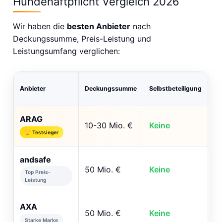
Hundehaftpflicht Vergleich 2026
Wir haben die
besten Anbieter
nach
Deckungssumme, Preis-Leistung und
Leistungsumfang verglichen:
Anbieter
Deckungssumme
Selbstbeteiligung
Mi
ARAG
10-30 Mio. €
Keine
✓ 
Testsieger
andsafe
50 Mio. €
Keine
✓ 
Top Preis-
Leistung
AXA
50 Mio. €
Keine
✓ 
Starke Marke