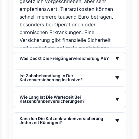
gesetzlich vorgeschrieben, aber sehr
empfehlenswert. Tierarztkosten können
schnell mehrere tausend Euro betragen,
besonders bei Operationen oder
chronischen Erkrankungen. Eine
Versicherung gibt finanzielle Sicherheit
und ermöglicht optimale medizinische
Versorgung.
Was Deckt Die Freigängerversicherung Ab?
▼
Freigängerversicherungen decken
typischerweise Unfälle, Verletzungen
Ist Zahnbehandlung In Der
▼
Katzenversicherung Inklusive?
durch Kämpfe, Infektionskrankheiten,
Das kommt auf den gewählten Tarif an.
Parasitenbefall und alle regulären
Premium-Tarife schließen meist
Wie Lang Ist Die Wartezeit Bei
Behandlungen ab. Viele Tarife schließen
▼
Katzenkrankenversicherungen?
Zahnbehandlungen ein, Basis-Tarife oft
auch Zahnbehandlungen ein. Wichtig ist
Die Wartezeit beträgt meist 30 Tage für
nur Unfälle und OPs. Zahnprobleme sind
eine hohe Deckungssumme, da Notfall-
Krankheiten und 48 Stunden für Unfälle.
Kann Ich Die Katzenkrankenversicherung
besonders bei Wohnungskatzen häufig,
▼
OPs teuer werden können.
Jederzeit Kündigen?
Einige Anbieter wie Lassie bieten
daher sollten Sie bei reinen
Die meisten Katzenkrankenversicherungen
verkürzte Wartezeiten oder sofortigen
Wohnungskatzen unbedingt auf