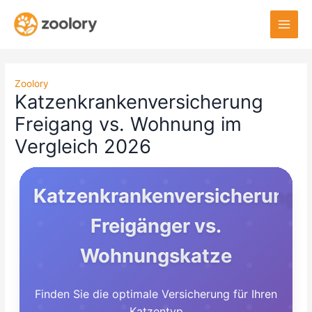
Zum
Inhalt
springen
Zoolory
Katzenkrankenversicherung
Freigang vs. Wohnung im
Vergleich 2026
Katzenkrankenversicherung:
Freigänger vs.
Wohnungskatze
Finden Sie die optimale Versicherung für Ihren
Katzentyp