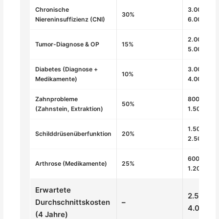
Chronische
3.000-
30%
Niereninsuffizienz (CNI)
6.000€
2.000-
Tumor-Diagnose & OP
15%
5.000€
Diabetes (Diagnose +
3.000-
10%
Medikamente)
4.000€
Zahnprobleme
800-
50%
(Zahnstein, Extraktion)
1.500€
1.500-
Schilddrüsenüberfunktion
20%
2.500€
600-
Arthrose (Medikamente)
25%
1.200€
Erwartete
2.500-
Durchschnittskosten
–
4.000€
(4 Jahre)