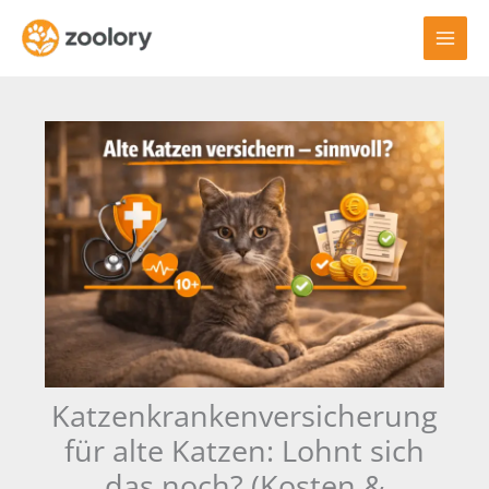
Zum
Inhalt
springen
Katzenkrankenversicherung
für alte Katzen: Lohnt sich
das noch? (Kosten &