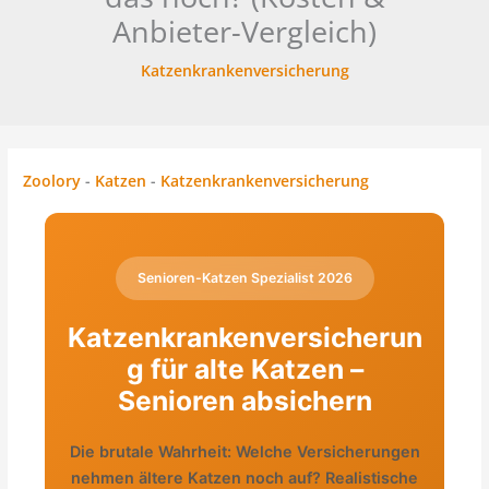
Anbieter-Vergleich)
Katzenkrankenversicherung
Zoolory
-
Katzen
-
Katzenkrankenversicherung
Senioren-Katzen Spezialist 2026
Katzenkrankenversicherun
g für alte Katzen –
Senioren absichern
Die brutale Wahrheit: Welche Versicherungen
nehmen ältere Katzen noch auf? Realistische