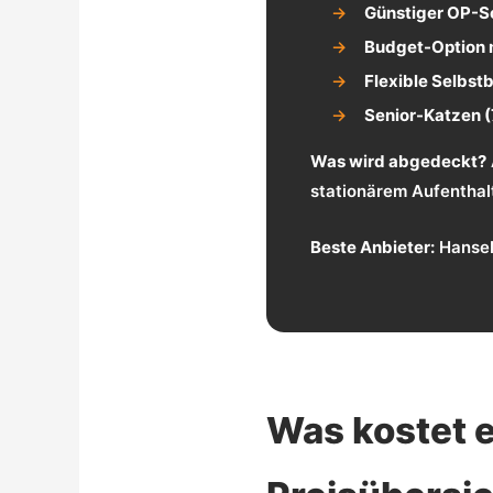
Günstiger OP-Sc
Budget-Option mi
Flexible Selbstb
Senior-Katzen (
Was wird abgedeckt?
stationärem Aufenthalt
Beste Anbieter:
HanseMe
Was kostet 