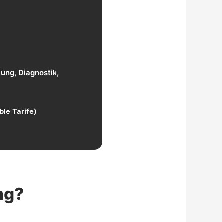
ung, Diagnostik,
ble Tarife)
ng?