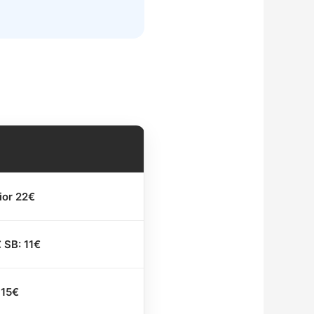
ior 22€
 SB: 11€
 15€