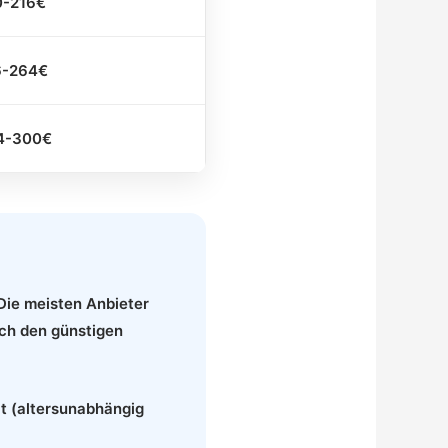
0-216€
6-264€
4-300€
 Die meisten Anbieter
och den günstigen
at (altersunabhängig