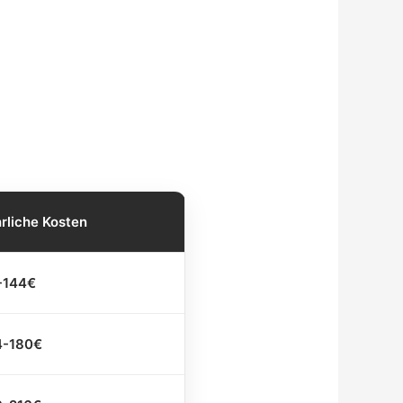
rliche Kosten
-144€
4-180€