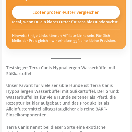
Exotenprotein-Futter vergleichen
Ideal, wenn Du ein klares Futter für sensible Hunde suchst.
Hinweis: Einige Links können Affiliate-Links sein. Für Dich
bleibt der Preis gleich – wir erhalten ggf. eine kleine Provision.
Testsieger: Terra Canis Hypoallergen Wasserbüffel mit
Süßkartoffel
Unser Favorit für viele sensible Hunde ist
Terra Canis
Hypoallergen Wasserbüffel mit Süßkartoffel
. Der Grund:
Wasserbüffel ist für viele Hunde seltener als Pferd, die
Rezeptur ist klar aufgebaut und das Produkt ist als
Alleinfuttermittel alltagstauglicher als reine BARF-
Einzelkomponenten.
Terra Canis nennt bei dieser Sorte eine exotische