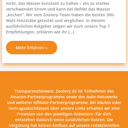
nicht, das Wasser konstant zu halten – ein zu starker
verschwendet Strom und kann bei Defekt das Wasser
„kochen“. Wir vom Zoolory-Team haben die besten 300-
Watt-Heizstäbe getestet und verglichen. In diesem
ausführlichen Ratgeber zeigen wir euch unsere Top 7
Empfehlungen, erklären wie ihr […]
Mehr Erfahren »
Transparenzhinweis:
Zoolory.de ist Teilnehmer des
Amazon-Partnerprogramms sowie des Awin-Netzwerks
und weiterer Affiliate-Partnerprogramme. Bei Käufen oder
Vertragsabschlüssen über unsere Links erhalten wir eine
Provision von den jeweiligen Anbietern. Für dich
entstehen dadurch keine zusätzlichen Kosten. Die
Vergütung hat keinen Einfluss auf unsere redaktionellen