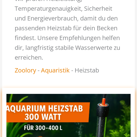
Temperaturgenauigkeit, Sicherheit
und Energieverbrauch, damit du den
passenden Heizstab für dein Becken
findest. Unsere Empfehlungen helfen
dir, langfristig stabile Wasserwerte zu
erreichen.
Zoolory
-
Aquaristik
-
Heizstab
Aquarium
Heizstab
300
Watt:
Die
7
Besten
Heizer
Für
300-
400L
Becken