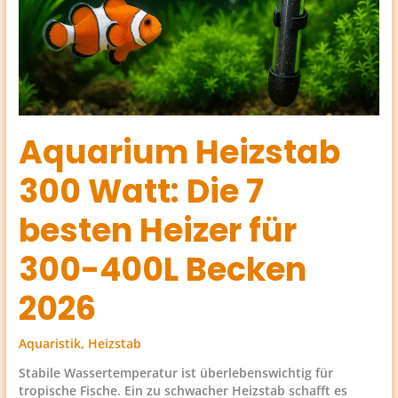
2026
Aquarium Heizstab
300 Watt: Die 7
besten Heizer für
300-400L Becken
2026
Aquaristik
,
Heizstab
Stabile Wassertemperatur ist überlebenswichtig für
tropische Fische. Ein zu schwacher Heizstab schafft es