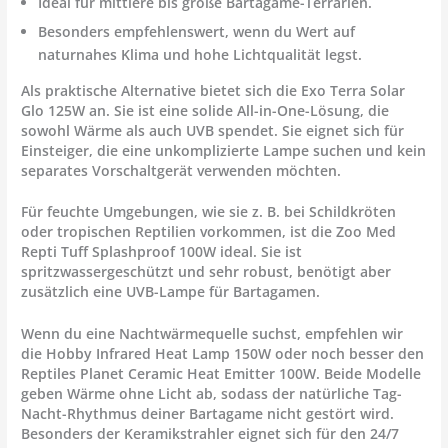
Ideal für mittlere bis große Bartagame-Terrarien.
Besonders empfehlenswert, wenn du Wert auf
naturnahes Klima
und hohe Lichtqualität legst.
Als
praktische Alternative
bietet sich die
Exo Terra Solar
Glo 125W
an. Sie ist eine solide All-in-One-Lösung, die
sowohl Wärme als auch UVB spendet. Sie eignet sich für
Einsteiger
, die eine unkomplizierte Lampe suchen und kein
separates Vorschaltgerät verwenden möchten.
Für feuchte Umgebungen, wie sie z. B. bei Schildkröten
oder tropischen Reptilien vorkommen, ist die
Zoo Med
Repti Tuff Splashproof 100W
ideal. Sie ist
spritzwassergeschützt und sehr robust, benötigt aber
zusätzlich eine UVB-Lampe für Bartagamen.
Wenn du eine
Nachtwärmequelle
suchst, empfehlen wir
die
Hobby Infrared Heat Lamp 150W
oder noch besser den
Reptiles Planet Ceramic Heat Emitter 100W
. Beide Modelle
geben Wärme ohne Licht ab, sodass der natürliche Tag-
Nacht-Rhythmus deiner Bartagame nicht gestört wird.
Besonders der Keramikstrahler eignet sich für den
24/7