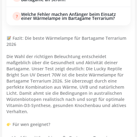
regulieren.
simuliert so den natürlichen Tagesrhythmus in
Beispiel: Eine 100W-Wärmelampe, 10 Stunden
australischen Wüstenregionen. Nachts genügt
Welche Fehler machen Anfänger beim Einsatz
?
pro Tag = ca. 1 kWh täglich. Bei 30 Cent pro kWh
einer Wärmelampe im Bartagame Terrarium?
Restwärme oder ein Keramikstrahler.
entspricht das rund 9 € Stromkosten pro
Häufige Fehler:
Monat.
Energiesparende Wärmelampen für
Zu geringe Wattzahl → Terrarium bleibt zu
Fazit: Die beste Wärmelampe für Bartagame Terrarium
Terrarium
reduzieren diese Kosten deutlich.
2026
kalt
Keine UVB-Lampe kombiniert → Vitamin-D3-
Die Wahl der richtigen Beleuchtung entscheidet
Mangel
maßgeblich über die Gesundheit und Aktivität deiner
Bartagame. Unser Test zeigt deutlich: Die Lucky Reptile
Lampe zu nah am Tier → Verbrennungsgefahr
Bright Sun UV Desert 70W ist die beste Wärmelampe für
Keine Nutzung von Thermostat oder
Bartagame Terrarium 2026. Sie überzeugt durch eine
Zeitschaltuhr
perfekte Kombination aus Wärme, UVB und natürlichem
Licht. Damit ahmt sie die Bedingungen in australischen
Mit der richtigen
Wärmelampe für Bartagame
Wüstenbiotopen realistisch nach und sorgt für optimale
Terrarium
und fachgerechter Installation lassen
Vitamin-D3-Synthese, gesunden Knochenbau und aktives
sich diese Probleme leicht vermeiden.
Verhalten.
Für wen geeignet?