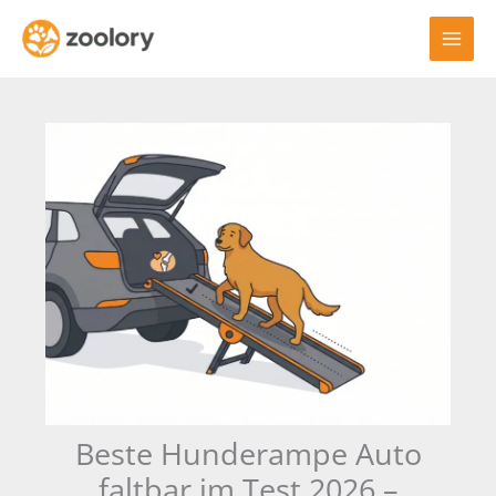
Zum
Inhalt
springen
Beste Hunderampe Auto
faltbar im Test 2026 –