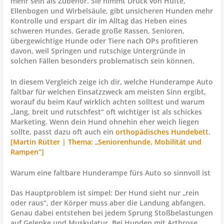
mehr sein als Zubehör. Sie nimmt Druck von Hüfte,
Ellenbogen und Wirbelsäule, gibt unsicheren Hunden mehr
Kontrolle und erspart dir im Alltag das Heben eines
schweren Hundes. Gerade große Rassen, Senioren,
übergewichtige Hunde oder Tiere nach OPs profitieren
davon, weil Springen und rutschige Untergründe in
solchen Fällen besonders problematisch sein können.
In diesem Vergleich zeige ich dir, welche
Hunderampe Auto
faltbar
für welchen Einsatzzweck am meisten Sinn ergibt,
worauf du beim Kauf wirklich achten solltest und warum
„lang, breit und rutschfest“ oft wichtiger ist als schickes
Marketing. Wenn dein Hund ohnehin eher weich liegen
sollte, passt dazu oft auch ein
orthopädisches Hundebett
.
[Martin Rütter | Thema: „Seniorenhunde, Mobilität und
Rampen“]
Warum eine faltbare Hunderampe fürs Auto so sinnvoll ist
Das Hauptproblem ist simpel: Der Hund sieht nur „rein
oder raus“, der Körper muss aber die Landung abfangen.
Genau dabei entstehen bei jedem Sprung Stoßbelastungen
auf Gelenke und Muskulatur. Bei Hunden mit Arthrose,