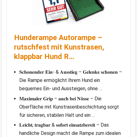
Hunderampe Autorampe –
rutschfest mit Kunstrasen,
klappbar Hund R…
𝐒𝐜𝐡𝐨𝐧𝐞𝐧𝐝𝐞𝐫 𝐄𝐢𝐧- & 𝐀𝐮𝐬𝐬𝐭𝐢𝐞𝐠 – 𝐆𝐞𝐥𝐞𝐧𝐤𝐞 𝐬𝐜𝐡𝐨𝐧𝐞𝐧 –
Die Rampe ermöglicht Ihrem Hund ein
bequemes Ein- und Aussteigen, ohne …
𝐌𝐚𝐱𝐢𝐦𝐚𝐥𝐞𝐫 𝐆𝐫𝐢𝐩 – 𝐚𝐮𝐜𝐡 𝐛𝐞𝐢 𝐍ä𝐬𝐬𝐞 – Die
Oberfläche mit Kunstrasenbeschichtung sorgt
für sicheren, stabilen Halt und ein …
𝐋𝐞𝐢𝐜𝐡𝐭, 𝐭𝐫𝐚𝐠𝐛𝐚𝐫 & 𝐬𝐨𝐟𝐨𝐫𝐭 𝐞𝐢𝐧𝐬𝐚𝐭𝐳𝐛𝐞𝐫𝐞𝐢𝐭 – Das
handliche Design macht die Rampe zum idealen