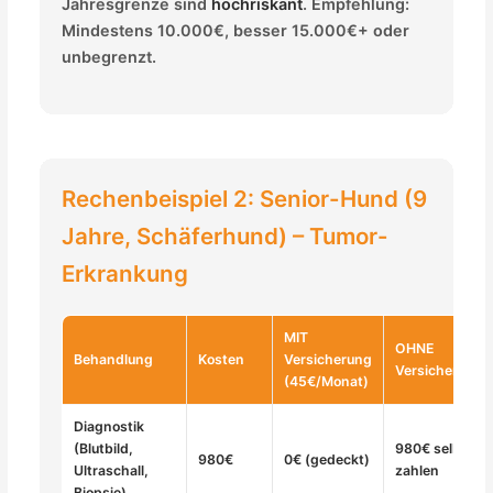
Jahresgrenze sind
hochriskant
. Empfehlung:
Mindestens 10.000€, besser 15.000€+ oder
unbegrenzt.
Rechenbeispiel 2: Senior-Hund (9
Jahre, Schäferhund) – Tumor-
Erkrankung
MIT
OHNE
Behandlung
Kosten
Versicherung
Versicherung
(45€/Monat)
Diagnostik
(Blutbild,
980€ selbst
980€
0€ (gedeckt)
Ultraschall,
zahlen
Biopsie)