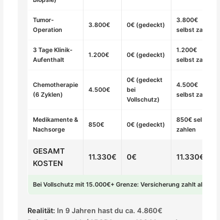
Tumor-
3.800€
3.800€
0€ (gedeckt)
Operation
selbst zahlen
3 Tage Klinik-
1.200€
1.200€
0€ (gedeckt)
Aufenthalt
selbst zahlen
0€ (gedeckt
Chemotherapie
4.500€
4.500€
bei
(6 Zyklen)
selbst zahlen
Vollschutz)
Medikamente &
850€ selbst
850€
0€ (gedeckt)
Nachsorge
zahlen
GESAMT
11.330€
0€
11.330€
KOSTEN
Bei Vollschutz mit 15.000€+ Grenze: Versicherung zahlt alles
Realität:
In 9 Jahren hast du ca. 4.860€