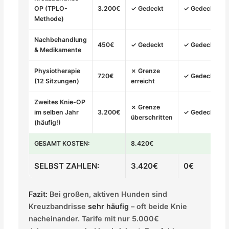
OP (TPLO-
3.200€
✓ Gedeckt
✓ Gedeckt
Methode)
Nachbehandlung
450€
✓ Gedeckt
✓ Gedeckt
& Medikamente
Physiotherapie
✗ Grenze
720€
✓ Gedeckt
(12 Sitzungen)
erreicht
Zweites Knie-OP
✗ Grenze
im selben Jahr
3.200€
✓ Gedeckt
überschritten
(häufig!)
GESAMT KOSTEN:
8.420€
SELBST ZAHLEN:
3.420€
0€
Fazit:
Bei großen, aktiven Hunden sind
Kreuzbandrisse
sehr häufig
– oft beide Knie
nacheinander. Tarife mit nur 5.000€