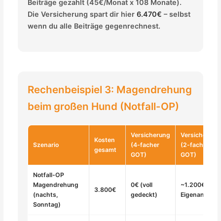
Beiträge gezahlt (45€/Monat x 108 Monate).
Die Versicherung spart dir hier
6.470€
– selbst
wenn du alle Beiträge gegenrechnest.
Rechenbeispiel 3: Magendrehung
beim großen Hund (Notfall-OP)
Versicherung
Versicherung
Kosten
Szenario
(4-facher
(2-facher
gesamt
GOT)
GOT)
Notfall-OP
Magendrehung
0€ (voll
~1.200€
3.800€
(nachts,
gedeckt)
Eigenanteil
Sonntag)