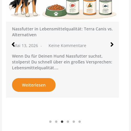
: Terra Canis vs.
Halbfeuchtes Hundefutter: Für wen lohn
Softfutter wirklich?
are
Mai 13, 2026
Keine Kommentare
ter suchst,
Manche Hunde schauen ihren Napf an, a
ßes Versprechen:
man ihnen eine Steuererklärung serviert
Trockenfutter wird…
Weiterlesen