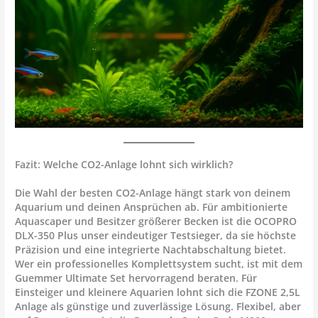
Fazit: Welche CO2-Anlage lohnt sich wirklich?
Die Wahl der besten CO2-Anlage hängt stark von deinem
Aquarium und deinen Ansprüchen ab. Für ambitionierte
Aquascaper und Besitzer größerer Becken ist die
OCOPRO
DLX-350 Plus
unser eindeutiger Testsieger, da sie höchste
Präzision und eine integrierte Nachtabschaltung bietet.
Wer ein professionelles Komplettsystem sucht, ist mit dem
Guemmer Ultimate Set
hervorragend beraten. Für
Einsteiger und kleinere Aquarien lohnt sich die
FZONE 2,5L
Anlage
als günstige und zuverlässige Lösung. Flexibel, aber