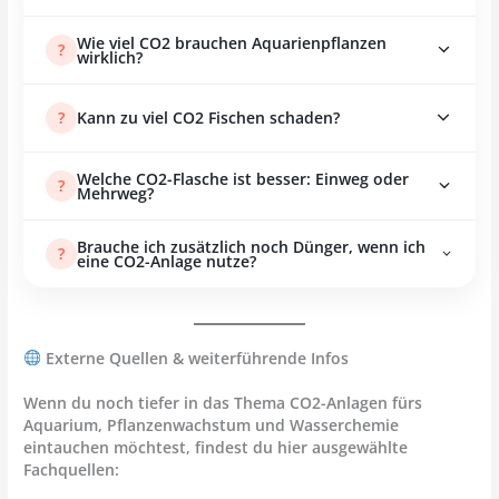
Wie viel CO2 brauchen Aquarienpflanzen
?
wirklich?
Optimal sind 20–30 mg/Liter CO2. Ein Dauertest
?
Kann zu viel CO2 Fischen schaden?
im Aquarium hilft, die Werte konstant zu halten.
Ja. Bei Überdosierung kann es zu
Welche CO2-Flasche ist besser: Einweg oder
?
Sauerstoffmangel kommen, erkennbar daran,
Mehrweg?
dass Fische an der Wasseroberfläche nach Luft
Mehrwegflaschen sind langfristig günstiger und
schnappen.
Brauche ich zusätzlich noch Dünger, wenn ich
?
umweltfreundlicher. Einwegflaschen eignen sich
eine CO2-Anlage nutze?
eher für kleine Aquarien oder Einsteiger.
Ja, CO2 ist nur ein Teil des Pflanzennährstoffs.
Für optimales Wachstum sind auch Licht und
Flüssigdünger notwendig.
Externe Quellen & weiterführende Infos
Wenn du noch tiefer in das Thema
CO2-Anlagen fürs
Aquarium
, Pflanzenwachstum und Wasserchemie
eintauchen möchtest, findest du hier ausgewählte
Fachquellen: